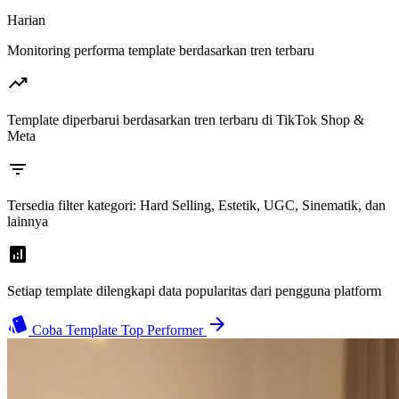
Harian
Monitoring performa template berdasarkan tren terbaru
trending_up
Template diperbarui berdasarkan tren terbaru di TikTok Shop &
Meta
filter_list
Tersedia filter kategori: Hard Selling, Estetik, UGC, Sinematik, dan
lainnya
analytics
Setiap template dilengkapi data popularitas dari pengguna platform
style
arrow_forward
Coba Template Top Performer