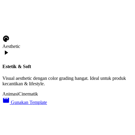
palette
Aesthetic
play_arrow
Estetik & Soft
Visual aesthetic dengan color grading hangat. Ideal untuk produk
kecantikan & lifestyle.
Animasi
Cinematik
movie_creation
Gunakan Template