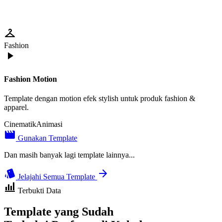
checkroom
Fashion
play_arrow
Fashion Motion
Template dengan motion efek stylish untuk produk fashion &
apparel.
Cinematik
Animasi
movie_creation
Gunakan Template
Dan masih banyak lagi template lainnya...
style
arrow_forward
Jelajahi Semua Template
bar_chart_4_bars
Terbukti Data
Template yang Sudah