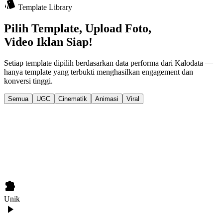
style
Template Library
Pilih Template, Upload Foto,
Video Iklan Siap!
Setiap template dipilih berdasarkan data performa dari Kalodata —
hanya template yang terbukti menghasilkan engagement dan
konversi tinggi.
Semua
UGC
Cinematik
Animasi
Viral
extension
Unik
play_arrow