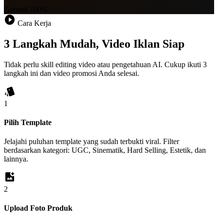
Garansi 100%
play_circle
Cara Kerja
3 Langkah Mudah, Video Iklan Siap
Tidak perlu skill editing video atau pengetahuan AI. Cukup ikuti 3
langkah ini dan video promosi Anda selesai.
style
1
Pilih Template
Jelajahi puluhan template yang sudah terbukti viral. Filter
berdasarkan kategori: UGC, Sinematik, Hard Selling, Estetik, dan
lainnya.
add_photo_alternate
2
Upload Foto Produk