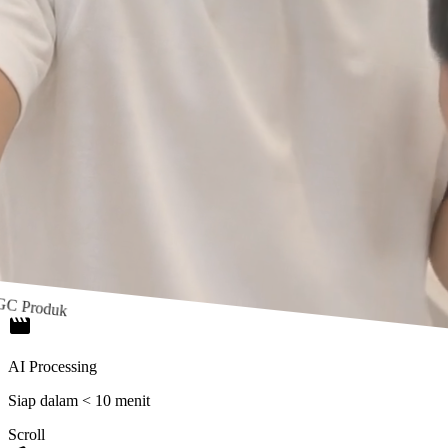
C Produk
movie_creation
AI Processing
Siap dalam < 10 menit
Scroll