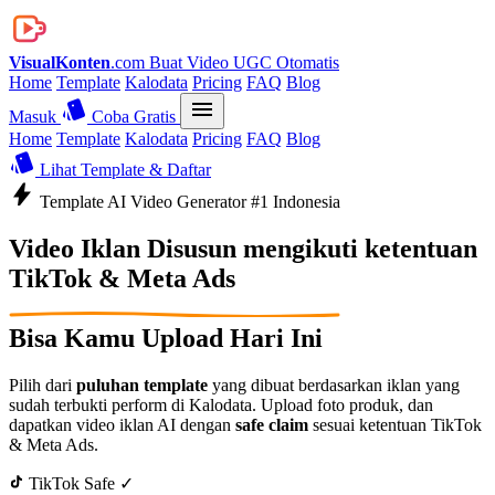
VisualKonten
.com
Buat Video UGC Otomatis
Home
Template
Kalodata
Pricing
FAQ
Blog
style
menu
Masuk
Coba Gratis
Home
Template
Kalodata
Pricing
FAQ
Blog
style
Lihat Template & Daftar
bolt
Template AI Video Generator #1 Indonesia
Video Iklan
Disusun mengikuti ketentuan
TikTok & Meta Ads
Bisa Kamu Upload Hari Ini
Pilih dari
puluhan template
yang dibuat berdasarkan iklan yang
sudah terbukti perform di Kalodata. Upload foto produk, dan
dapatkan video iklan AI dengan
safe claim
sesuai ketentuan TikTok
& Meta Ads.
TikTok Safe ✓