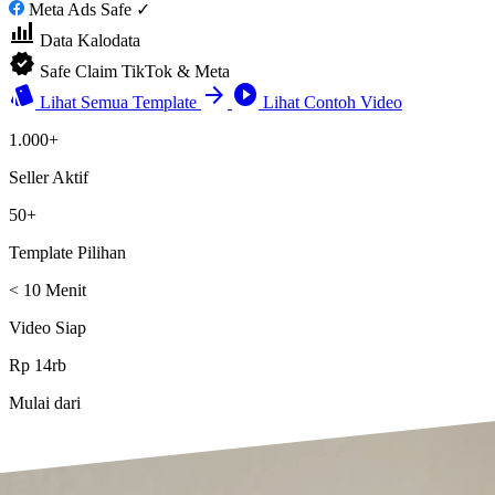
Meta Ads Safe ✓
bar_chart_4_bars
Data Kalodata
verified
Safe Claim TikTok & Meta
style
arrow_forward
play_circle
Lihat Semua Template
Lihat Contoh Video
1.000+
Seller Aktif
50+
Template Pilihan
< 10 Menit
Video Siap
Rp 14rb
Mulai dari