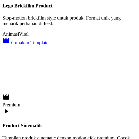
Lego Brickfilm Product
Stop-motion brickfilm style untuk produk. Format unik yang
menarik perhatian di feed.
Animasi
Viral
movie_creation
Gunakan Template
movie_creation
Premium
play_arrow
Product Sinematik
Tampilan produk cinematic dengan motion efek premium. Cocok