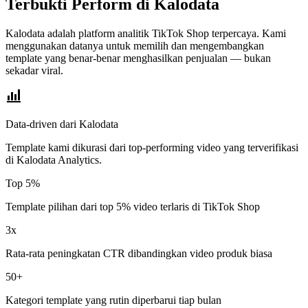
Terbukti Perform di Kalodata
Kalodata adalah platform analitik TikTok Shop terpercaya. Kami
menggunakan datanya untuk memilih dan mengembangkan
template yang benar-benar menghasilkan penjualan — bukan
sekadar viral.
bar_chart_4_bars
Data-driven dari Kalodata
Template kami dikurasi dari top-performing video yang terverifikasi
di Kalodata Analytics.
Top 5%
Template pilihan dari top 5% video terlaris di TikTok Shop
3x
Rata-rata peningkatan CTR dibandingkan video produk biasa
50+
Kategori template yang rutin diperbarui tiap bulan