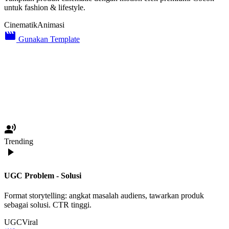
untuk fashion & lifestyle.
Cinematik
Animasi
movie_creation
Gunakan Template
record_voice_over
Trending
play_arrow
UGC Problem - Solusi
Format storytelling: angkat masalah audiens, tawarkan produk
sebagai solusi. CTR tinggi.
UGC
Viral